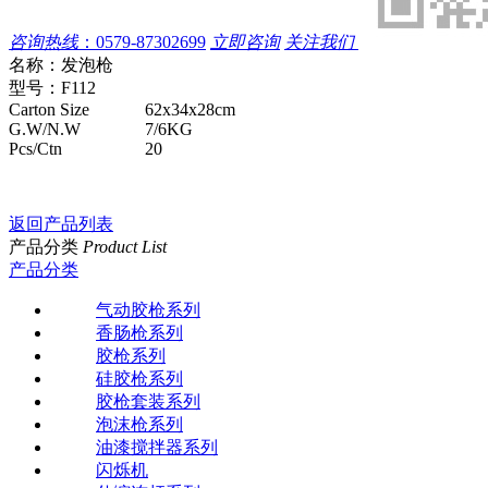
咨询热线
：
0579-87302699
立即咨询
关注我们
名称：
发泡枪
型号：
F112
Carton Size
62x34x28cm
G.W/N.W
7/6KG
Pcs/Ctn
20
返回产品列表
产品分类
Product List
产品分类
气动胶枪系列
香肠枪系列
胶枪系列
硅胶枪系列
胶枪套装系列
泡沫枪系列
油漆搅拌器系列
闪烁机